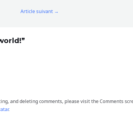
Article suivant
→
world!”
ting, and deleting comments, please visit the Comments scr
atar
.