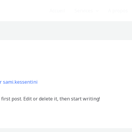
Accueil
Services
A propos
ar
sami.kessentini
rst post. Edit or delete it, then start writing!