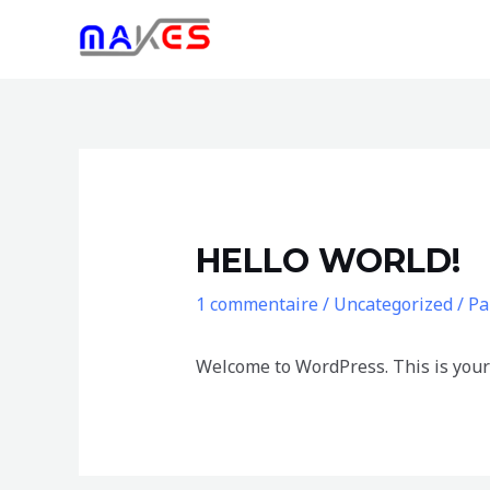
Aller
Navigation
au
des
contenu
articles
HELLO WORLD!
1 commentaire
/
Uncategorized
/ P
Welcome to WordPress. This is your fi